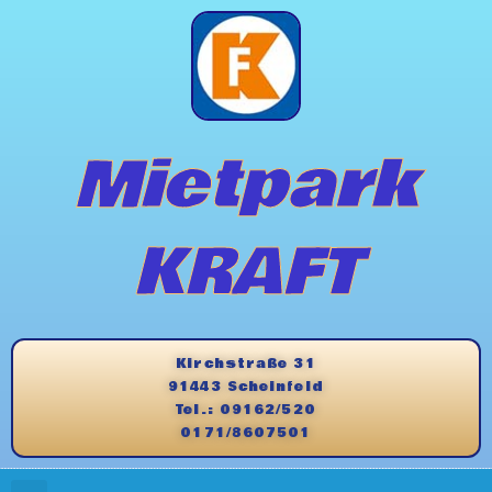
Mietpark
KRAFT
Kirchstraße 31
91443 Scheinfeld
Tel.: 09162/520
0171/8607501