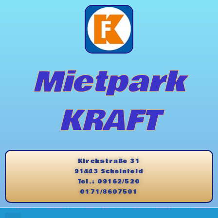
Mietpark
KRAFT
Kirchstraße 31
91443 Scheinfeld
Tel.: 09162/520
0171/8607501